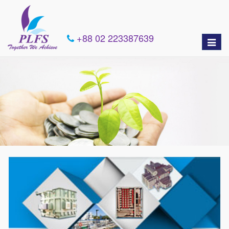
+88 02 223387639
Toggle
naviga