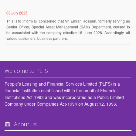
08,July 2026
This is to inform all concerned that Mr. Emran Hossain, formerly serving as
Senior Officer, Special Asset Management (SAM) Department, ceased to
be associated with the company effective 18 June 2026. Accordingly, all
valued customers, business partners,
15,June 2026
Invitation for Expression of Interest for Nomination to the Board of Directors
of People’s Leasing And Financial Services Limited (PLFSL).
Welcome to PLFS
14,May 2026
APPOINTMENT OF Managing Director/ Chief Executive Officer.
People’s Leasing and Financial Services Limited (PLFS) is a
financial institution established within the ambit of Financial
26,April 2026
Institutions Act-1993 and was incorporated as a Public Limited
আর্থিক স্বাক্ষরতা সপ্তাহ-২০২৬
Company under Companies Act-1994 on August 12, 1996.
20,April 2026
People's Leasing moves for legal action as Tk1,785cr remains
About us
unrecovered from ex-directors.
10,April 2026